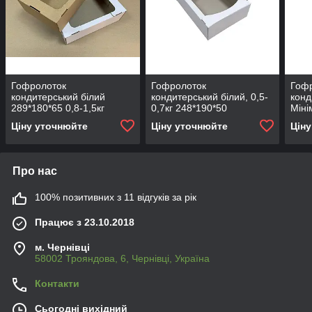
Гофролоток
Гофролоток
Гоф
кондитерський білий
кондитерський білий, 0,5-
конд
289*180*65 0,8-1,5кг
0,7кг 248*190*50
Міні
100 
Ціну уточнюйте
Ціну уточнюйте
Цін
Про нас
100% позитивних з 11 відгуків за рік
Працює з 23.10.2018
м. Чернівці
58002 Трояндова, 6, Чернівці, Україна
Контакти
Сьогодні вихідний