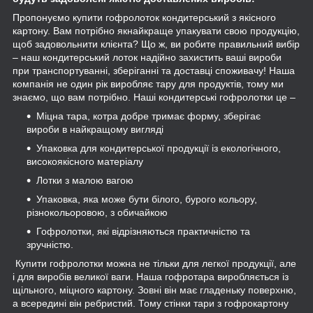
Пропонуємо купити гофролоток кондитерський з якісного
картону. Вам потрібно якнайкраще упакувати свою продукцію,
щоб задовольнити клієнта? Що ж, ви робите правильний вибір
– наш кондитерський лоток надійно захистить ваші вироби
при транспортуванні, зберіганні та доставці споживачу! Наша
компанія не один рік виробляє тару для продуктів, тому ми
знаємо, що вам потрібно. Наші кондитерські гофролотки це –
Міцна тара, котра добре тримає форму, зберігає
вироби в найкращому вигляді
Упаковка для кондитерської продукції із екологічного,
високоякісного матеріалу
Лотки з малою вагою
Упаковка, яка може бути білого, бурого кольору,
різнокольоровою, з обичайкою
Гофролотки, які відрізняються практичністю та
зручністю.
Купити гофролотки можна не тільки для легкої продукції, але
і для виробів великої ваги. Наша гофротара виробляється із
щільного, міцного картону. Зовні він має гладеньку поверхню,
а всередині він ребристий. Тому стінки тари з гофрокартону