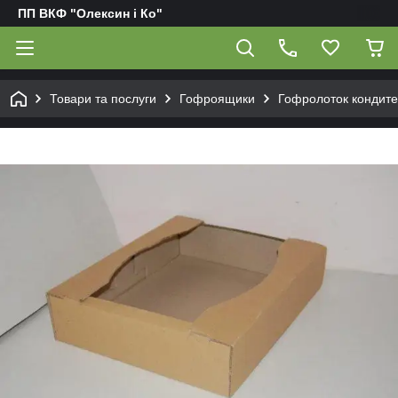
ПП ВКФ "Олексин і Ко"
Товари та послуги
Гофроящики
Гофролоток кондитер