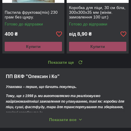
Коробка для піци, 30 см біла,
Пастила фруктова(mіх) 230
300х300х35 мм (мінім.
грам без цукру.
замовлення 100 шт.)
Відправка після погодження з
Готово до відправки
Готово до відправки
клієнтом
400
8,90
₴
від
₴
Купити
Купити
Показати ще
ПП ВКФ "Олексин і Ко"
Упаковка – перше, що бачить покупець.
Тому, ще з 1998 р. ми виготовляємо та реалізовуємо
найрізноманітніші замовлення по упакуванню, такі як: коробки для
піци, суші, фастфуду, тара для транспортування та зберігання,
архівні коробки та ін.
Показати все
Приємні реальні ціни, висока якість продукту та оперативність
виконання замовлення – запорука нашої компанії.