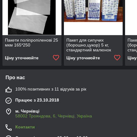
Пакети поліпропіленові 25
Пакет для сипучих
Паке
мкм 165*250
(борошно,цукор) 5 кг,
(бор
стандартний малюнок
ста
Ціну уточнюйте
Ціну уточнюйте
Цін
Про нас
100% позитивних з 11 відгуків за рік
Працює з 23.10.2018
м. Чернівці
58002 Трояндова, 6, Чернівці, Україна
Контакти